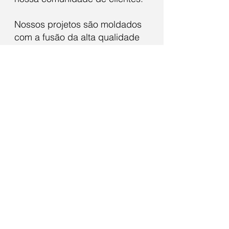
Nossos projetos são moldados
com a fusão da alta qualidade
técnica com aquele toque criativo
que é a marca registrada de
nossa equipe. Aqui, todos são
verdadeiros apaixonados por suas
artes, prontos para criar soluções
inovadoras e eletrizantes para
qualquer desafio que cruzar
nosso caminho."
© AGWS >>TODOS OS DIREITOS
RESERVADOS.